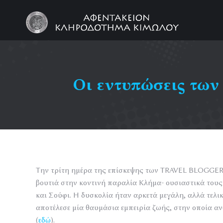
Οι εντυπώσεις τω
Την τρίτη ημέρα της επίσκεψης των TRAVEL BLOGGERS
βουτιά στην κοντινή παραλία Κλήμα- ουσιαστικά του
και Σούφι. Η δυσκολία ήταν αρκετά μεγάλη, αλλά τελικ
αποτέλεσε μία θαυμάσια εμπειρία ζωής, στην οποία α
(
εδώ
).