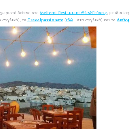
χωριστό δείπνο στο
Meltemi-Restaurant Θέα&Γεύσεις
, με ιδιαίτ
 αγγλικά), το
Travelpassionate
(
εδώ
–στα αγγλικά) και το
Ανθο