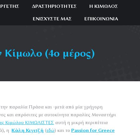
ΕΡΓΈΤΗΣ
ΔΡΑΣΤΗΡΙΌΤΗΤΕΣ
Η ΚΊΜΩΛΟΣ
ΕΝΙΣΧΎΣΤΕ ΜΑΣ
ΕΠΙΚΟΙΝΩΝΊΑ
Κίμωλο (4ο μέρος)
την παραλία Πράσα και -μετά από μία γρήγορη
νες και απρόσιτες με αυτοκίνητα παραλίες Μοναστήρι
δας Κιμώλου ΚΙΜΩΛΙΣΤΕΣ
αυτή η μικρή περιπέτεια
ά), η
Κάλη Κιγιτζή
(
εδώ
) και το
Passion
for
Greece