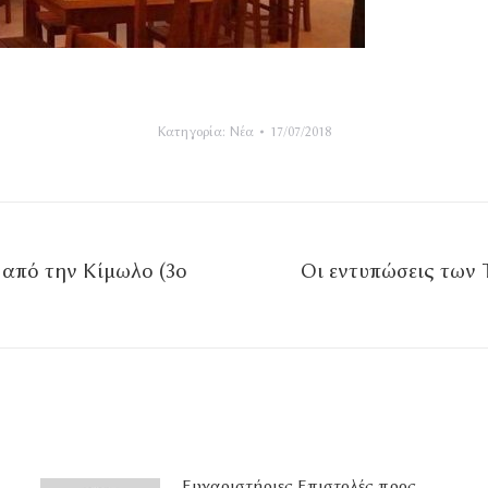
Κατηγορία:
Νέα
17/07/2018
από την Κίμωλο (3ο
Οι εντυπώσεις των
Επόμενο
άρθρο
Ευχαριστήριες Επιστολές προς