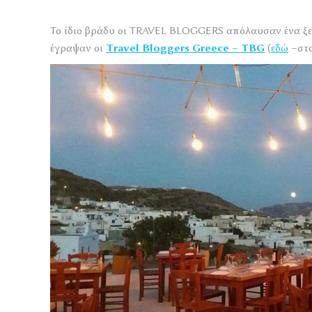
Το ίδιο βράδυ οι TRAVEL BLOGGERS απόλαυσαν ένα ξε
έγραψαν οι
Travel
Bloggers
Greece
–
TBG
(
εδώ
–στα