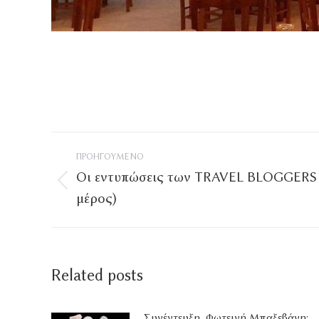
Post
ΠΡΟΗΓΟΎΜΕΝΟ
navigation
Οι εντυπώσεις των TRAVEL BLOGGERS 
Προηγούμενο
μέρος)
άρθρο
Related posts
Συνέντευξη, Φωτεινή Μπαξεβάνη: