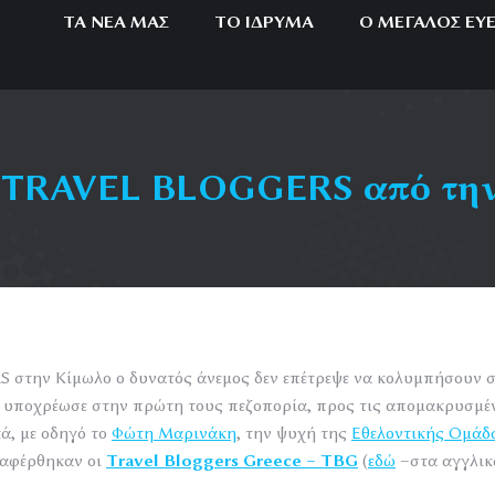
ΤΑ ΝΈΑ ΜΑΣ
ΤΟ ΊΔΡΥΜΑ
Ο ΜΕΓΆΛΟΣ ΕΥ
ν TRAVEL BLOGGERS από την 
 στην Κίμωλο ο δυνατός άνεμος δεν επέτρεψε να κολυμπήσουν σ
ς υποχρέωσε στην πρώτη τους πεζοπορία, προς τις απομακρυσμέ
ά, με οδηγό το
Φώτη Μαρινάκη
, την ψυχή της
Εθελοντικής Ομά
ναφέρθηκαν οι
Travel
Bloggers
Greece
–
TBG
(
εδώ
–στα αγγλικ