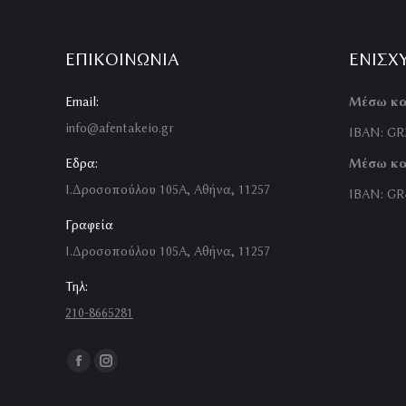
ΕΠΙΚΟΙΝΩΝΊΑ
ΕΝΙΣΧ
Email:
Μέσω κα
info@afentakeio.gr
IBAN: GR3
Εδρα:
Μέσω κα
Ι.Δροσοπούλου 105Α, Αθήνα, 11257
IBAN: GR4
Γραφεία
Ι.Δροσοπούλου 105Α, Αθήνα, 11257
Τηλ:
210-8665281
Find us on:
Facebook
Instagram
page
page