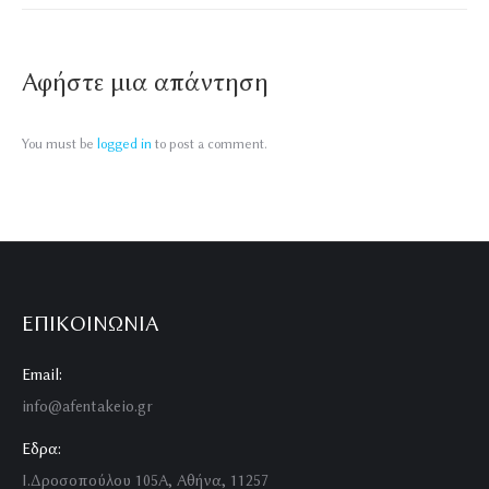
Αφήστε μια απάντηση
You must be
logged in
to post a comment.
ΕΠΙΚΟΙΝΩΝΊΑ
Email:
info@afentakeio.gr
Εδρα:
Ι.Δροσοπούλου 105Α, Αθήνα, 11257