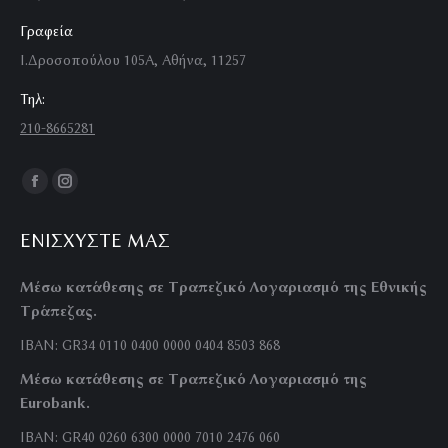
Γραφεία
Ι.Δροσοπούλου 105Α, Αθήνα, 11257
Τηλ:
210-8665281
Find us on:
Facebook
Instagram
page
page
ΕΝΙΣΧΎΣΤΕ ΜΑΣ
opens
opens
in
in
Μέσω κατάθεσης σε Τραπεζικό Λογαριασμό της Εθνικής
new
new
Τράπεζας.
window
window
IBAN: GR34 0110 0400 0000 0404 8503 868
Μέσω κατάθεσης σε Τραπεζικό Λογαριασμό της
Eurobank.
IBAN: GR40 0260 6300 0000 7010 2476 060