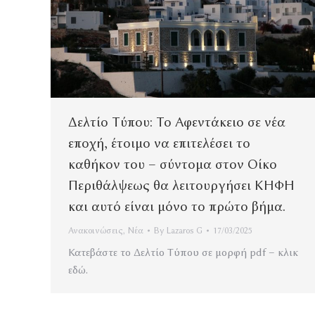
Δελτίο Τύπου: Το Αφεντάκειο σε νέα
εποχή, έτοιμο να επιτελέσει το
καθήκον του – σύντομα στον Οίκο
Περιθάλψεως θα λειτουργήσει ΚΗΦΗ
και αυτό είναι μόνο το πρώτο βήμα.
Ανακοινώσεις
,
Νέα
By
Lazaros G
17/03/2025
Κατεβάστε το Δελτίο Τύπου σε μορφή pdf – κλικ
εδώ.