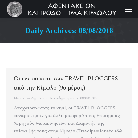
Daily Archives:
08/08/2018
Οι εντυπώσεις των TRAVEL BLOGGERS
από την Κίμωλο (9ο μέρος)
Νέα
By
Δημήτρης Παπαδημητρίου
08/08/2018
Αποχαιρετώντας το νησί, οι TRAVEL BLOGGERS
ευχαρίστησαν για άλλη μία φορά τους Επίσημους
Χορηγούς Μετακινήσεων και Διαμονής της
επίσκεψής τους στην Κίμωλο (Travelpassionate εδώ