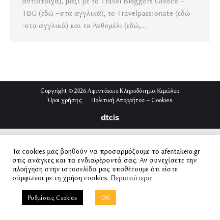
αντίστοιχα), μαζί με το Travel Bloggers Greece –
TBG (εδώ –στα αγγλικά), το Travelpassionate (εδώ
-στα αγγλικά) και το Ανθομέλι (εδώ,…
Copyright © 2026 Αφεντάκειο Κληροδότημα Κιμώλου
Όροι χρήσης
Πολιτική Απορρήτου – Cookies
Τα cookies μας βοηθούν να προσαρμόζουμε το afentakeio.gr
στις ανάγκες και τα ενδιαφέροντά σας. Αν συνεχίσετε την
πλοήγηση στην ιστοσελίδα μας υποθέτουμε ότι είστε
σύμφωνοι με τη χρήση cookies.
Περισσότερα
Ρυθμίσεις Cookies
OK