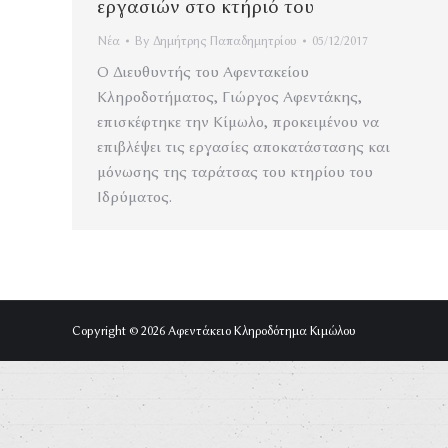
εργασιών στο κτήριό του
Νέα
By
Δημήτρης Παπαδημητρίου
05/12/2017
Ο Διευθυντής του Αφεντακείου
Κληροδοτήματος, Γιώργος Αφεντάκης,
επισκέφτηκε την Κίμωλο, προκειμένου να
επιβλέψει τις εργασίες αποκατάστασης και
μόνωσης της ταράτσας του κτηρίου του
Ιδρύματος.
Copyright © 2026 Αφεντάκειο Κληροδότημα Κιμώλου