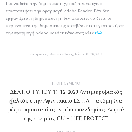
Για να δείτε την δημοσίευση χρειάζεται να έχετε
εγκαταστήσει την εφαρμογή Adobe Reader. Εάν δεν
εμφανίζεται η δημοσίευση ή δεν μπορείτε να δείτε το
περιεχόμενο της δημοσίευσης κατεβάστε και εγκαταστήστε
την εφαρμογή Adobe Reader κάνοντας κλικ
εδώ
.
Κατηγορίες:
Ανακοινώσεις
,
Νέα
03/02/2021
Post
ΠΡΟΗΓΟΎΜΕΝΟ
navigation
ΔΕΛΤΙΟ ΤΥΠΟΥ 11-12-2020 Αντιμικροβιακός
χαλκός στην Αφεντάκειο ΕΣΤΙΑ – ακόμη ένα
Προηγούμενο
μέτρο προστασίας εν μέσω πανδημίας. Δωρεά
άρθρο
της εταιρίας CU – LIFE PROTECT