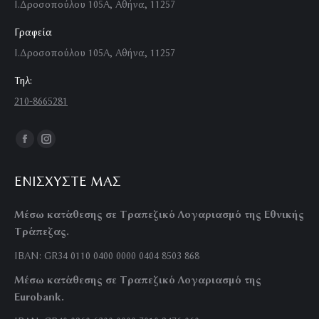
Ι.Δροσοπούλου 105Α, Αθήνα, 11257
Γραφεία
Ι.Δροσοπούλου 105Α, Αθήνα, 11257
Τηλ:
210-8665281
Find us on:
Facebook
Instagram
page
page
ΕΝΙΣΧΎΣΤΕ ΜΑΣ
opens
opens
in
in
Μέσω κατάθεσης σε Τραπεζικό Λογαριασμό της Εθνικής
new
new
Τράπεζας.
window
window
IBAN: GR34 0110 0400 0000 0404 8503 868
Μέσω κατάθεσης σε Τραπεζικό Λογαριασμό της
Eurobank.