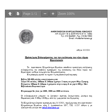
Page
1
/
1
Zoom
100%