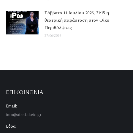
Σάββατο 11 Ιουλίου 2026, 21:15 η
θεατρική παράσταση στον Οίκο
Περιθάλψεως
27/06/2026
ΕΠΙΚΟΙΝΩΝΊΑ
Email:
info@afentakeio.gr
Εδρα: