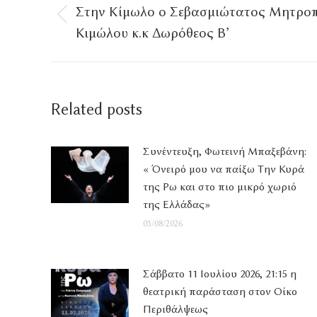
navigation
Στην Κίμωλο ο Σεβασμιώτατος Μητροπ
Προηγούμενο
Κιμώλου κ.κ Δωρόθεος Β’
άρθρο
Related posts
Συνέντευξη, Φωτεινή Μπαξεβάνη:
« Όνειρό μου να παίξω Την Κυρά
της Ρω και στο πιο μικρό χωριό
της Ελλάδας»
05/08/2026
Σάββατο 11 Ιουλίου 2026, 21:15 η
θεατρική παράσταση στον Οίκο
Περιθάλψεως