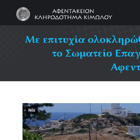
Με επιτυχία ολοκληρώ
το Σωματείο Επαγ
Αφεντ
Νέα