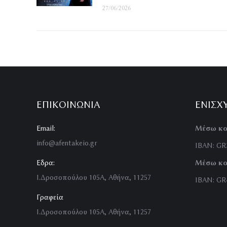
27/06/2026
ΕΠΙΚΟΙΝΩΝΊΑ
ΕΝΙΣΧ
Email:
Μέσω κα
info@afentakeio.gr
IBAN: GR3
Εδρα:
Μέσω κα
Ι.Δροσοπούλου 105Α, Αθήνα, 11257
IBAN: GR4
Γραφεία
Ι.Δροσοπούλου 105Α, Αθήνα, 11257