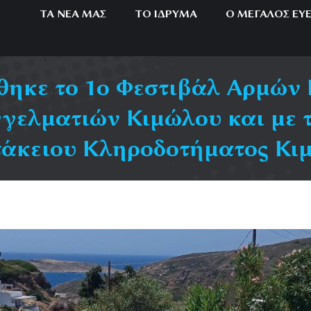
ΤΑ ΝΈΑ ΜΑΣ
ΤΟ ΊΔΡΥΜΑ
Ο ΜΕΓΆΛΟΣ ΕΥ
θηκε το 1ο Φεστιβάλ Αρμών
γελματιών Κιμώλου και με 
άκειου Κληροδοτήματος Κι