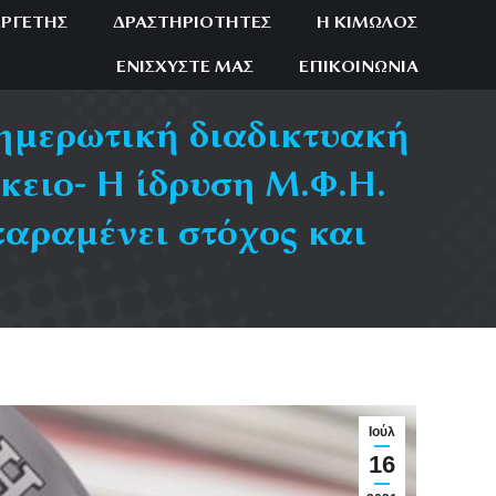
ΕΡΓΈΤΗΣ
ΔΡΑΣΤΗΡΙΌΤΗΤΕΣ
Η ΚΊΜΩΛΟΣ
ΕΝΙΣΧΎΣΤΕ ΜΑΣ
ΕΠΙΚΟΙΝΩΝΊΑ
νημερωτική διαδικτυακή
ειο- Η ίδρυση Μ.Φ.Η.
παραμένει στόχος και
Ιούλ
16