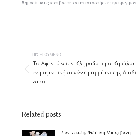
δημοσίευσης κατεβάστε και εγκαταστήστε την εφαρμο
Post
ΠΡΟΗΓΟΎΜΕΝΟ
navigation
Tο Αφεντάκειον Κληροδότημα Κιμώλου
ενημερωτική συνάντηση μέσω της δια
Προηγούμενο
άρθρο
zoom
Related posts
Συνέντευξη, Φωτεινή Μπαξεβάνη: