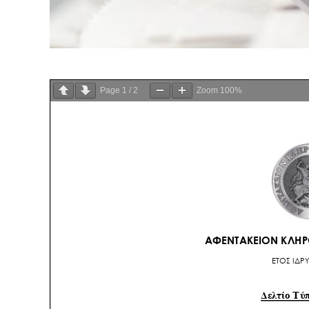
Page
1
/
2
Zoom
100%