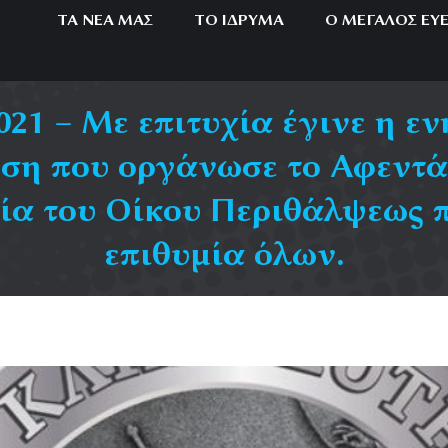
ΤΑ ΝΈΑ ΜΑΣ
ΤΟ ΊΔΡΥΜΑ
Ο ΜΕΓΆΛΟΣ ΕΥ
1 – Με επιτυχία έγινε η ε
ση που οργάνωσε το Αφεντάκ
ία του Οίκου Περιθάλψεως 
επιθυμία όλων.