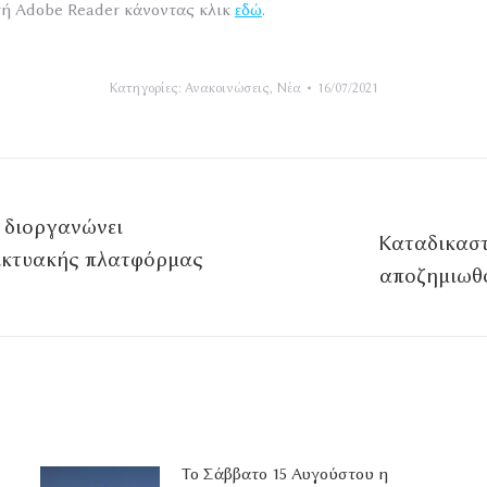
γή Adobe Reader κάνοντας κλικ
εδώ
.
Κατηγορίες:
Ανακοινώσεις
,
Νέα
16/07/2021
 διοργανώνει
Καταδικαστ
δικτυακής πλατφόρμας
Επόμενο
αποζημιωθο
άρθρο
Το Σάββατο 15 Αυγούστου η