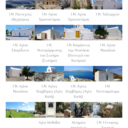
Ι.Ν. Παναγιάς
Ι.Ν. Αγίου
Ι.Ν. Αγίου
Ι.Ν. Ταξιαρχών
οδηγήτριας
Χρυσοστόμου
Χρυσοστόμου
Ι.Ν. Αγίου
Ι.Ν.
Ι.Ν. Κοιμήσεως
Ι.Ν. Αγίου
Σπυρίδωνα
Μεταμόρφωσης
της Θεοτόκου
Νικολάου
του Σωτήρα
(Παναγιά του
(Σωτήρα)
Κονόμου)
Ι.Ν. Αγίου
Ι.Ν. Αγίας
Ι.Ν. Αγίας
Ι.Ν.
Νικολάου
Βαρβάρας (Αγία
Βαρβάρας (Αγία
Παντοκράτορα
Καλή)
Καλή)
Αγία Μεθοδία
Μνημείο
Ι.Ν. Γέννησης
πεσόντων
Χριστού