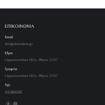
ΕΠΙΚΟΙΝΩΝΊΑ
Email:
info@afentakeio.gr
Εδρα:
Ι.Δροσοπούλου 105Α, Αθήνα, 11257
Γραφεία
Ι.Δροσοπούλου 105Α, Αθήνα, 11257
Τηλ:
210-8665281
Find us on: