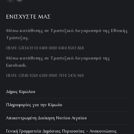
Facebook
Instagram
page
page
ΕΝΙΣΧΎΣΤΕ ΜΑΣ
opens
opens
in
in
Μέσω κατάθεσης σε Τραπεζικό Λογαριασμό της Εθνικής
new
new
Τράπεζας.
window
window
IBAN: GR34 0110 0400 0000 0404 8503 868
Μέσω κατάθεσης σε Τραπεζικό Λογαριασμό της
Eurobank.
IBAN: GR40 0260 6300 0000 7010 2476 060
Δήμος Κιμώλου
Πληροφορίες για την Κίμωλο
Αποκεντρωμένη Διοίκηση Νοτίου Αιγαίου
Γενική Γραμματεία Δημόσιας Περιουσίας – Ανακοινώσεις