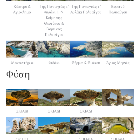
Κάστρο &
Της Παναγιάς τ’
Της Παναγιάς τ’
Βορεινό
Αγιόκλημα
Αυλάκι, Ι. Ν.
Αυλάκι Πολυαίγου
Πολυαίγου
Κοίμησης
Θεοτόκου &
Βορεινός
Πολυαίγου
Μοναστήρια
Φιδάκι
Θέρμα & Θιάκου
Άγιος Μηνάς
Φύση
ΣΚΙΑΔΙ
ΣΚΙΑΔΙ
ΣΚΙΑΔΙ
ΟΚΤΩΣ
ΣΠΗΛΙΑ
ΣΠΗΛΙΑ